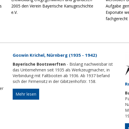
s
2005 den Verein Bayerische Kanugeschichte
Aufgabe gem
e.V.
Exponate we
fachgerecht
Goswin Krichel, Nürnberg (1935 - 1942)
Bayerische Bootswerften
- Bislang nachweisbar ist
das Unternehmen seit 1935 als Werkzeugmacher, in
Verbindung mit Faltbooten ab 1936. Ab 1937 befand
sich der Firmensitz in der Gibitzenhofstr. 158.
R
er
B
Mehr lesen
P
N
Me
19