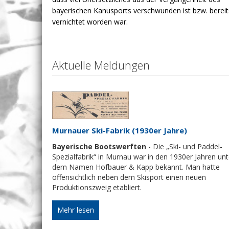
bayerischen Kanusports verschwunden ist bzw. bereit
vernichtet worden war.
Aktuelle Meldungen
– 1939)
Gerüst-
s Einer-
Murnauer Ski-Fabrik (1930er Jahre)
Bayerische Bootswerften
- Die „Ski- und Paddel-
Spezialfabrik“ in Murnau war in den 1930er Jahren unt
dem Namen Hofbauer & Kapp bekannt. Man hatte
offensichtlich neben dem Skisport einen neuen
Produktionszweig etabliert.
Mehr lesen