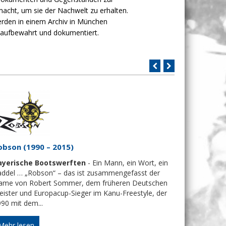
acht, um sie der Nachwelt zu erhalten.
rden in einem Archiv in München
 aufbewahrt und dokumentiert.
MEGA-SPO
Bayerisch
obson (1990 – 2015)
Vertriebs
Profikanut
ayerische Bootswerften
- Ein Mann, ein Wort, ein
gegründet. 
addel … „Robson“ – das ist zusammengefasst der
bis heute h
ame von Robert Sommer, dem früheren Deutschen
ister und Europacup-Sieger im Kanu-Freestyle, der
90 mit dem...
Mehr les
Mehr lesen